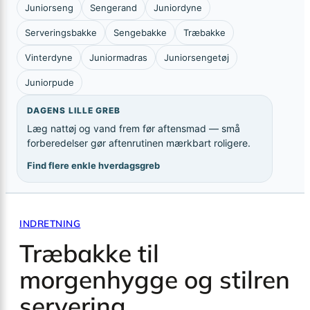
Juniorseng
Sengerand
Juniordyne
Serveringsbakke
Sengebakke
Træbakke
Vinterdyne
Juniormadras
Juniorsengetøj
Juniorpude
DAGENS LILLE GREB
Læg nattøj og vand frem før aftensmad — små
forberedelser gør aftenrutinen mærkbart roligere.
Find flere enkle hverdagsgreb
INDRETNING
Træbakke til
morgenhygge og stilren
servering