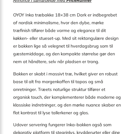
Annonce i samarbejde med
PriceRunner
OYOY Inka træbakke 18×38 cm Dark er indbegrebet
af nordisk minimalisme, hvor den dybe, mørke
træfinish tilfører både varme og elegance til dit
køkken- eller stueset-up. Med sit rektangulære design
er bakken lige så velegnet til hverdagsbrug som til
gæstemiddage, og den kompakte størrelse gør den
nem at håndtere, selv når pladsen er trang.
Bakken er skabt i massivt træ, hvilket giver en robust
base til alt fra morgenkaffen til tapas og små
anretninger. Træets naturlige struktur tilfører et
organisk touch, der komplementerer både moderne og
klassiske indretninger, og den mørke nuance skaber en
flot kontrast til lyse tallerkener og glas.
Udover servering fungerer Inka-bakken også som
dekorativ platform til stearinlys, krydderurter eller dine