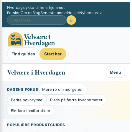
×
Spring
Hverdagslykke til hele hjemmet
Forside
Om os
Blog
Seneste anmeldelser
Nyhedsbrev
til
⌕
indhold
Find guides
Start her
Velvære i Hverdagen
Menu
Mere ro om morgenen
DAGENS FOKUS
Bedre søvnrytme
Plads på færre kvadratmeter
Blødere familierutiner
POPULÆRE PRODUKTGUIDES