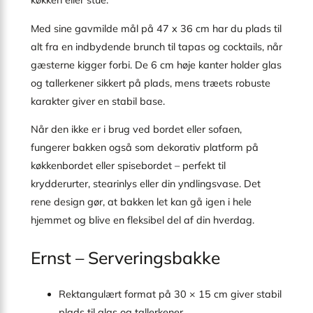
køkken eller stue.
Med sine gavmilde mål på 47 x 36 cm har du plads til
alt fra en indbydende brunch til tapas og cocktails, når
gæsterne kigger forbi. De 6 cm høje kanter holder glas
og tallerkener sikkert på plads, mens træets robuste
karakter giver en stabil base.
Når den ikke er i brug ved bordet eller sofaen,
fungerer bakken også som dekorativ platform på
køkkenbordet eller spisebordet – perfekt til
krydderurter, stearinlys eller din yndlingsvase. Det
rene design gør, at bakken let kan gå igen i hele
hjemmet og blive en fleksibel del af din hverdag.
Ernst – Serveringsbakke
Rektangulært format på 30 × 15 cm giver stabil
plads til glas og tallerkener