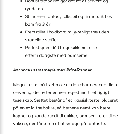
Robust træbakke gør det let at servere og
rydde op
Stimulerer fantasi, rollespil og finmotorik hos
børn fra 3 år
Fremstillet i holdbart, miljøvenligt træ uden
skadelige stoffer
Perfekt gaveidé til legekøkkenet eller
eftermiddagste med bamserne
Annonce i samarbejde med
PriceRunner
Magni Testel på træbakke er den charmerende lille te­
servering, der løfter enhver lege­stund til et rigtigt
teselskab. Sættet består af et klassisk testel placeret
på en solid træbakke, så børnene nemt kan bære
kopper og kande rundt til dukker, bamser – eller til de
voksne, der får æren af at smage på fantasite.