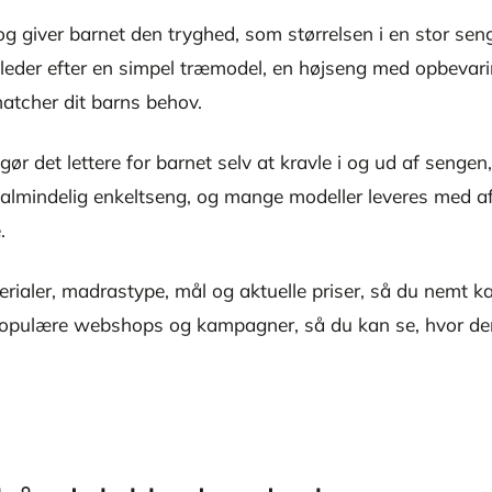
g giver barnet den tryghed, som størrelsen i en stor seng
u leder efter en simpel træmodel, en højseng med opbevarin
matcher dit barns behov.
gør det lettere for barnet selv at kravle i og ud af senge
 almindelig enkeltseng, og mange modeller leveres med af
.
terialer, madrastype, mål og aktuelle priser, så du nemt
 populære webshops og kampagner, så du kan se, hvor den