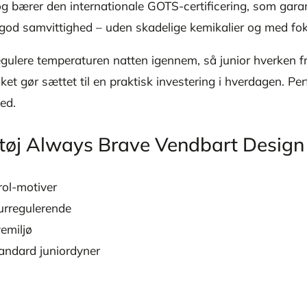
g bærer den internationale GOTS-certificering, som garant
ed god samvittighed – uden skadelige kemikalier og med f
lere temperaturen natten igennem, så junior hverken frys
lket gør sættet til en praktisk investering i hverdagen. P
med.
getøj Always Brave Vendbart Desi
rol-motiver
urregulerende
vemiljø
tandard juniordyner