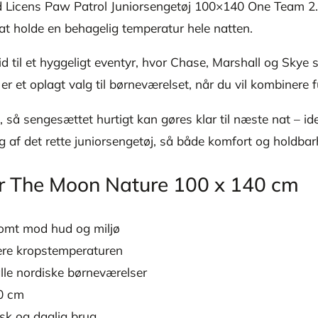
 Licens Paw Patrol Juniorsengetøj 100×140 One Team 2. 
at holde en behagelig temperatur hele natten.
til et hyggeligt eventyr, hvor Chase, Marshall og Skye stå
 er et oplagt valg til børneværelset, når du vil kombinere f
å sengesættet hurtigt kan gøres klar til næste nat – idee
g af det rette juniorsengetøj, så både komfort og holdbarh
r The Moon Nature 100 x 140 cm
somt mod hud og miljø
lere kropstemperaturen
alle nordiske børneværelser
40 cm
ask og daglig brug