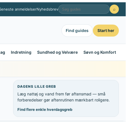
Seneste anmeldelser
Nyhedsbrev
⌕
Find guides
Start her
dag
Indretning
Sundhed og Velvære
Søvn og Komfort
DAGENS LILLE GREB
Læg nattøj og vand frem før aftensmad — små
forberedelser gør aftenrutinen mærkbart roligere.
Find flere enkle hverdagsgreb