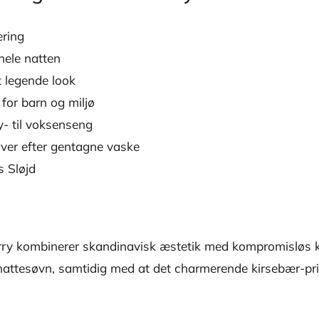
ring
hele natten
t legende look
for barn og miljø
y- til voksenseng
rver efter gentagne vaske
s Sløjd
ry kombinerer skandinavisk æstetik med kompromisløs ko
ig nattesøvn, samtidig med at det charmerende kirsebær-p