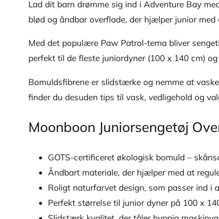
Lad dit barn drømme sig ind i Adventure Bay med
blød og åndbar overflade, der hjælper junior med 
Med det populære Paw Patrol-tema bliver sengetid 
perfekt til de fleste juniordyner (100 x 140 cm) og
Bomuldsfibrene er slidstærke og nemme at vaske, s
finder du desuden tips til vask, vedligehold og val
Moonboon Juniorsengetøj Ove
GOTS-certificeret økologisk bomuld – skån
Åndbart materiale, der hjælper med at regu
Roligt naturfarvet design, som passer ind i 
Perfekt størrelse til junior dyner på 100 x 1
Slidstærk kvalitet, der tåler hyppig maskinv