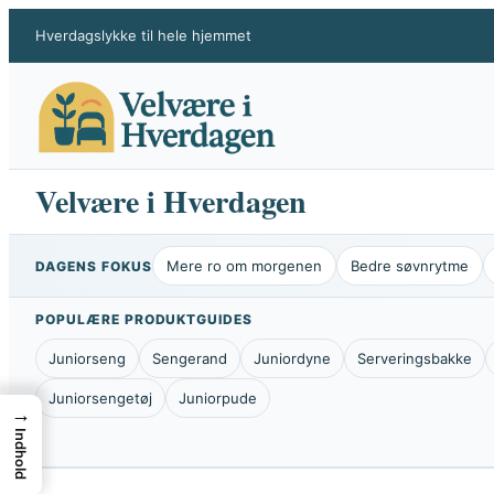
Spring
Hverdagslykke til hele hjemmet
til
indhold
Velvære i Hverdagen
Mere ro om morgenen
Bedre søvnrytme
DAGENS FOKUS
POPULÆRE PRODUKTGUIDES
Juniorseng
Sengerand
Juniordyne
Serveringsbakke
Juniorsengetøj
Juniorpude
→
Indhold