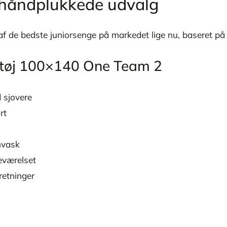
s håndplukkede udvalg
af de bedste juniorsenge på markedet lige nu, baseret på
etøj 100×140 One Team 2
 sjovere
rt
nvask
eværelset
retninger