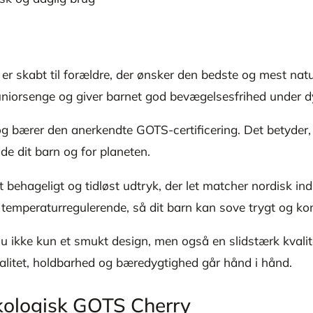
 skabt til forældre, der ønsker den bedste og mest natur
 juniorsenge og giver barnet god bevægelsesfrihed under 
g bærer den anerkendte GOTS-certificering. Det betyder, a
de dit barn og for planeten.
t behageligt og tidløst udtryk, der let matcher nordisk i
emperaturregulerende, så dit barn kan sove trygt og kom
u ikke kun et smukt design, men også en slidstærk kvalite
ionalitet, holdbarhed og bæredygtighed går hånd i hånd.
økologisk GOTS Cherry