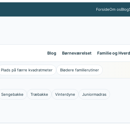
Forside
Om os
Blog
Blog
Børneværelset
Familie og Hver
Plads på færre kvadratmeter
Blødere familierutiner
Sengebakke
Træbakke
Vinterdyne
Juniormadras