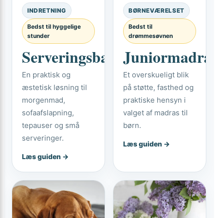
INDRETNING
BØRNEVÆRELSET
Bedst til hyggelige
Bedst til
stunder
drømmesøvnen
Serveringsbakke
Juniormadras
En praktisk og
Et overskueligt blik
æstetisk løsning til
på støtte, fasthed og
morgenmad,
praktiske hensyn i
sofaafslapning,
valget af madras til
tepauser og små
børn.
serveringer.
Læs guiden →
Læs guiden →