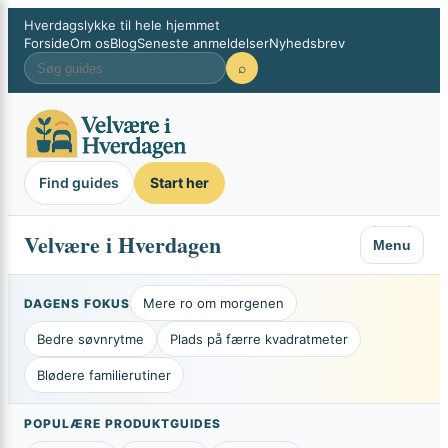
×
Spring
Hverdagslykke til hele hjemmet
Forside
Om os
Blog
Seneste anmeldelser
Nyhedsbrev
til
⌕
indhold
Find guides
Start her
Velvære i Hverdagen
Menu
Mere ro om morgenen
DAGENS FOKUS
Bedre søvnrytme
Plads på færre kvadratmeter
Blødere familierutiner
POPULÆRE PRODUKTGUIDES